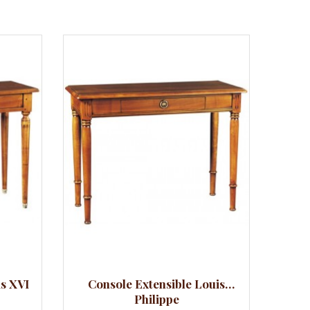
Aperçu rapide
Aperçu
Comparer
Com
is XVI
Console Extensible Louis
Cons
Philippe