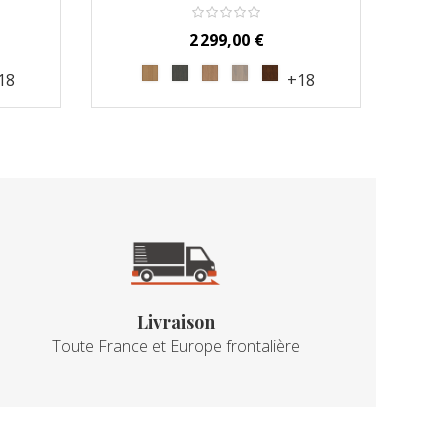
Prix
2 299,00 €
18
+18
Livraison
Toute France et Europe frontalière