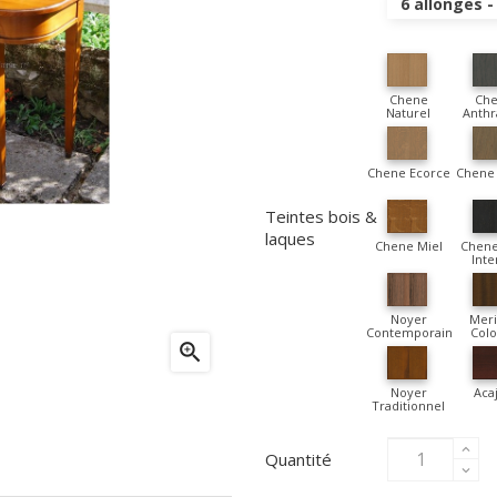
6 allonges 
Chene
Ch
Naturel
Anthr
Chene Ecorce
Chene 
Teintes bois &
laques
Chene Miel
Chene
Inte
Noyer
Meri
Contemporain
Colo

Noyer
Aca
Traditionnel
Quantité