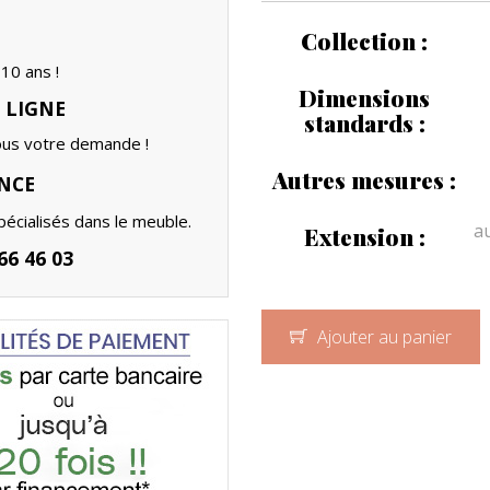
Collection :
10 ans !
Dimensions
 LIGNE
standards :
ous votre demande !
Autres mesures :
NCE
écialisés dans le meuble.
a
Extension :
6 46 03
INFORMATIONS ET TA