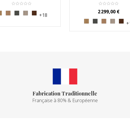
Prix
2 299,00 €
+18
+
Fabrication Traditionnelle
Française à 80% & Européenne