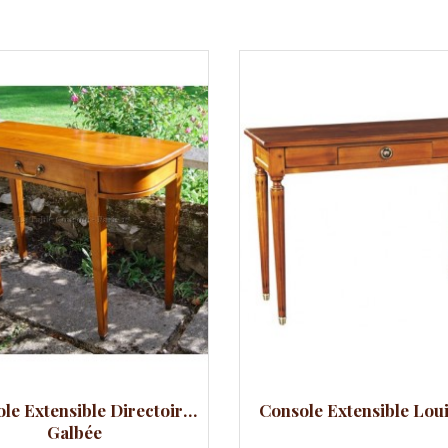
 rapide
Aperçu rapide
arer
Comparer
le Extensible Directoire
Console Extensible Lou
Galbée