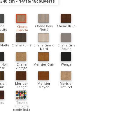
- 340 cm - 14/16/18couverts
ene
Chene bois
Chene Brun
Chene
acite
Flotté
Blanchi
Flotté
Chene Fumé
Chene Grand
Chene Gris
Nord
Souris
 Noir
Chene
Merisier Clair
Wenge
nse
Vintage
sier
Merisier
Merisier
Merisier
nial
Fonçé
Moyen
Naturel
jou
Toutes
couleurs
(code RAL)