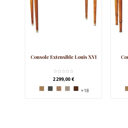
Comp
Console Extensible Louis XVI
Con
Prix
2 299,00 €
+18