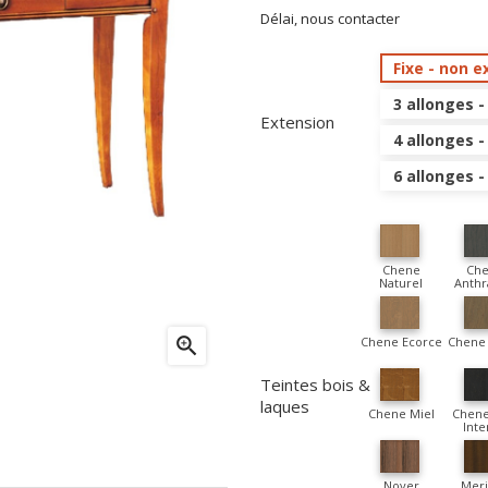
Délai, nous contacter
Fixe - non e
3 allonges -
Extension
4 allonges -
6 allonges 
Chene
Ch
Naturel
Anthr

Chene Ecorce
Chene 
Teintes bois &
laques
Chene Miel
Chene
Inte
Noyer
Meri