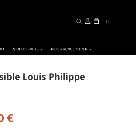
0
I !
VIDÉOS - ACTUS
NOUS RENCONTRER
ible Louis Philippe
0 €