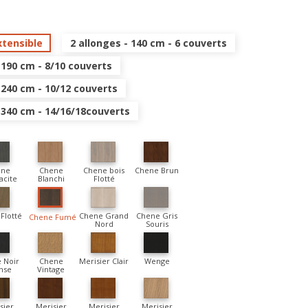
xtensible
2 allonges - 140 cm - 6 couverts
 190 cm - 8/10 couverts
 240 cm - 10/12 couverts
- 340 cm - 14/16/18couverts
ene
Chene
Chene bois
Chene Brun
acite
Blanchi
Flotté
Flotté
Chene Grand
Chene Gris
Chene Fumé
Nord
Souris
 Noir
Chene
Merisier Clair
Wenge
nse
Vintage
sier
Merisier
Merisier
Merisier