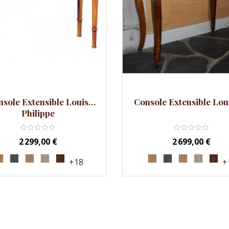
arer
Comparer
sole Extensible Louis
Console Extensible Lou
Philippe
Prix
Prix
2 299,00 €
2 699,00 €
+18
+