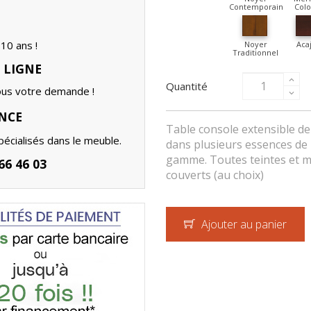
Contemporain
Colo
10 ans !
Noyer
Aca
Traditionnel
 LIGNE
Quantité
ous votre demande !
NCE
Table console extensible de
écialisés dans le meuble.
dans plusieurs essences de 
gamme. Toutes teintes et m
6 46 03
couverts (au choix)
Ajouter au panier