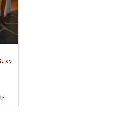
Comparer
is XV
18