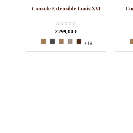
Console Extensible Louis XVI
Con
Prix
2 299,00 €
+18