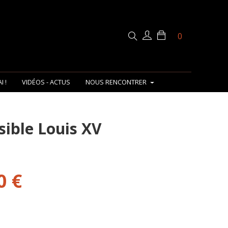
0
I !
VIDÉOS - ACTUS
NOUS RENCONTRER
sible Louis XV
0 €