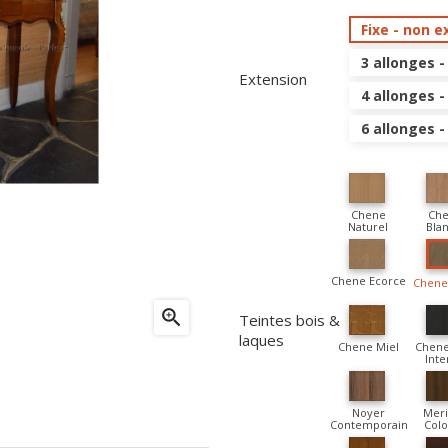
Fixe - non e
3 allonges -
Extension
4 allonges -
6 allonges 
Chene
Ch
Naturel
Blan
Chene Ecorce
Chene 

Teintes bois &
laques
Chene Miel
Chene
Inte
Noyer
Meri
Contemporain
Colo