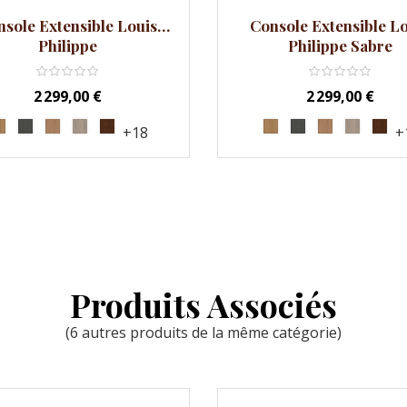
sole Extensible Louis
Console Extensible L
Philippe
Philippe Sabre
Prix
Prix
2 299,00 €
2 299,00 €
+18
+
Produits Associés
(6 autres produits de la même catégorie)