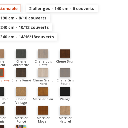
xtensible
2 allonges - 140 cm - 6 couverts
 190 cm - 8/10 couverts
 240 cm - 10/12 couverts
- 340 cm - 14/16/18couverts
ene
Chene
Chene bois
Chene Brun
chi
Anthracite
Flotté
Chene Fumé
Chene Grand
Chene Gris
Flotté
Nord
Souris
 Noir
Chene
Merisier Clair
Wenge
nse
Vintage
sier
Merisier
Merisier
Merisier
nial
Fonçé
Moyen
Naturel