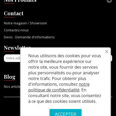
Contact
Notre magasin / Showroom
Contactez-nous
Devis - Demande d'informations
Newsletter
Nous utilisons des cookies pour vous
offrir la meilleure expérience sur
notre site, vous fournir des services
plus personnalisés ou pour analyser
Blog
notre trafic. Pour obtenir plus
d'informations, consultez
notre
Nos articles
politique de confidentialité
. En
consultant notre site, vous consentez
à ce que des cookies soient utilisés.
© 2025, La Table Console
ACCEPTER