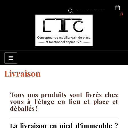
VOTRE
COMPTE
0


Basculer la navigation
☰
Livraison
Tous nos produits sont livrés chez
vous à l'étage en lieu et place et
déballés !
La livraison en pied d'immeuble ?