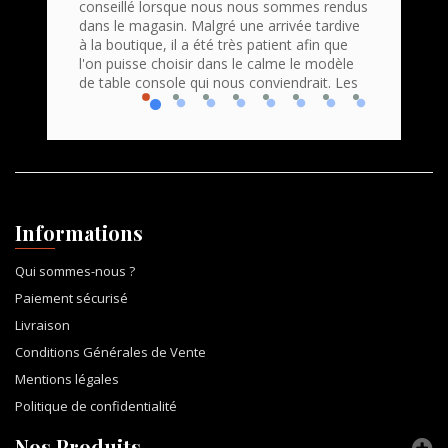
conseillé lorsque nous nous sommes rendus
Command
roduits
dans le magasin. Malgré une arrivée tardive
bravo e
 Accueil
à la boutique, il a été très patient afin que
profess
que
l'on puisse choisir dans le calme le modèle
Nous r
de table console qui nous conviendrait. Les
console
Informations
Qui sommes-nous ?
Paiement sécurisé
Livraison
Conditions Générales de Vente
Mentions légales
Politique de confidentialité
Nos Produits