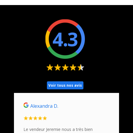
4.3
Voir tous nos avis
Alexandra D.
Ho
n
Le vendeur Jeremie nous a très bien
Nous s