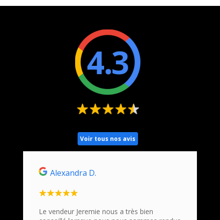
4.3
Voir tous nos avis
Alexandra D.
Ho
n
Le vendeur Jeremie nous a très bien
Nous s