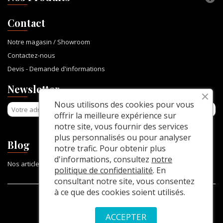
Contact
Notre magasin / Showroom
Contactez-nous
Devis - Demande d'informations
Newsletter
Nous utilisons des cookies pour vous
offrir la meilleure expérience sur
notre site, vous fournir des services
plus personnalisés ou pour analyser
Blog
notre trafic. Pour obtenir plus
d'informations, consultez
notre
Nos articles
politique de confidentialité
. En
consultant notre site, vous consentez
à ce que des cookies soient utilisés.
© 2025, La Table Console
ACCEPTER