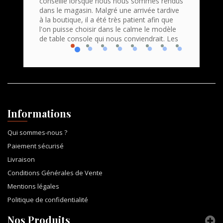
conseillé lorsque nous nous sommes rendus
Command
roduits
dans le magasin. Malgré une arrivée tardive
bravo e
 Accueil
à la boutique, il a été très patient afin que
profess
que
l'on puisse choisir dans le calme le modèle
Nous r
de table console qui nous conviendrait. Les
console
Informations
Qui sommes-nous ?
Paiement sécurisé
Livraison
Conditions Générales de Vente
Mentions légales
Politique de confidentialité
Nos Produits