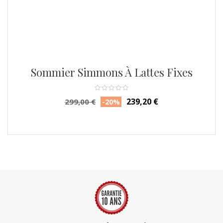
Sommier Simmons À Lattes Fixes
Prix
Prix
239,20 €
299,00 €
-20%
habituel