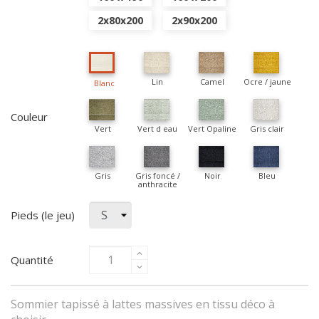
2x80x200
2x90x200
Lin
Camel
Ocre / jaune
Blanc
Couleur
Vert
Vert d eau
Vert Opaline
Gris clair
Gris
Gris foncé /
Noir
Bleu
anthracite
Pieds (le jeu)
Quantité
Sommier tapissé à lattes massives en tissu déco à