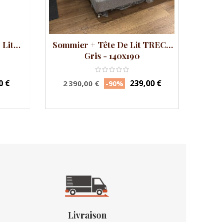
 Lit
Sommier + Tête De Lit TRECA
So
Gris - 140x190
Prix
Prix
Pr
0 €
239,00 €
2 390,00 €
31
-90%
habituel
ha
Livraison