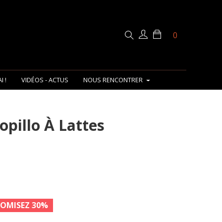
0
I !
VIDÉOS - ACTUS
NOUS RENCONTRER
pillo À Lattes
OMISEZ 30%