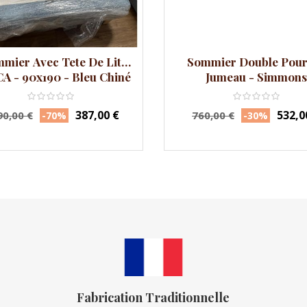
mier Avec Tete De Lit
Sommier Double Pour
A - 90x190 - Bleu Chiné
Jumeau - Simmons
x
Prix
Prix
Prix
387,00 €
532,0
90,00 €
760,00 €
-70%
-30%
ituel
habituel
Fabrication Traditionnelle