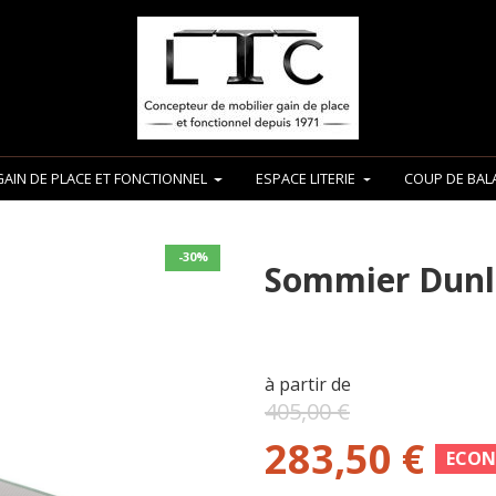
GAIN DE PLACE ET FONCTIONNEL
ESPACE LITERIE
COUP DE BALA
-30%
Sommier Dunlo
à partir de
405,00 €
283,50 €
ECON