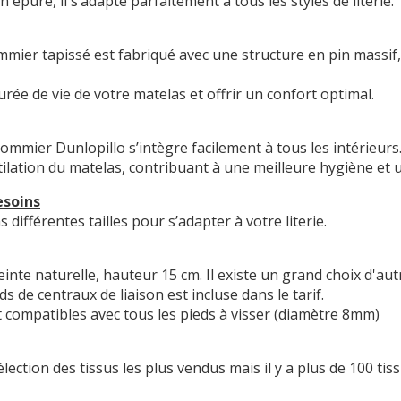
 épuré, il s’adapte parfaitement à tous les styles de literie.
mmier tapissé est fabriqué avec une structure en pin massif
rée de vie de votre matelas et offrir un confort optimal.
ommier Dunlopillo s’intègre facilement à tous les intérieurs
ilation du matelas, contribuant à une meilleure hygiène et 
esoins
différentes tailles pour s’adapter à votre literie.
einte naturelle, hauteur 15 cm. Il existe un grand choix d'au
 de centraux de liaison est incluse dans le tarif.
t compatibles avec tous les pieds à visser (diamètre 8mm)
ction des tissus les plus vendus mais il y a plus de 100 tis