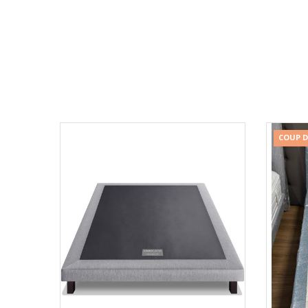
COUP DE
Aperçu
Comp