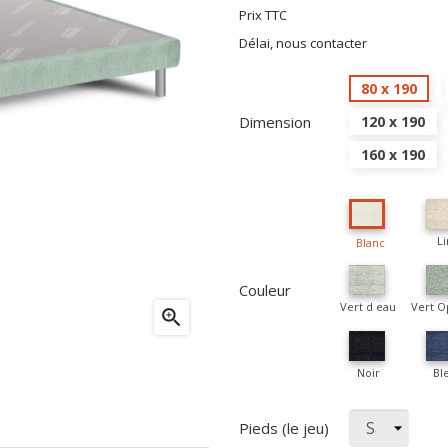
Prix TTC
Délai, nous contacter
80 x 190
Dimension
120 x 190
160 x 190
Li
Blanc
Couleur
Vert d eau
Vert O

Noir
Bl
Pieds (le jeu)