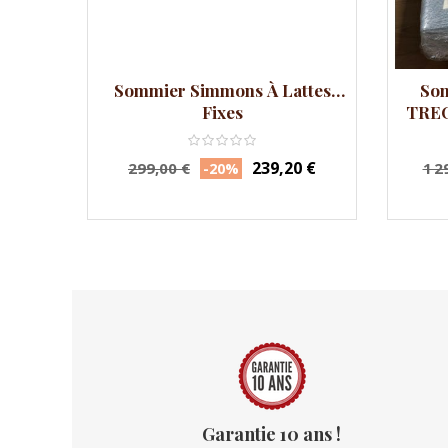
Sommier Simmons À Lattes
Som
Fixes
TREC
Prix
Prix
Pri
239,20 €
299,00 €
1 2
-20%
habituel
hab
Garantie 10 ans !