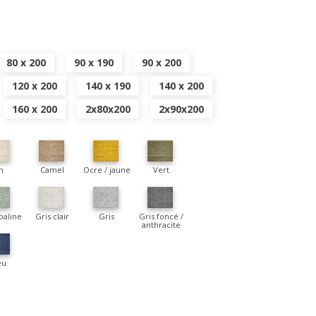
80 x 200
90 x 190
90 x 200
120 x 200
140 x 190
140 x 200
160 x 200
2x80x200
2x90x200
n
Camel
Ocre / jaune
Vert
paline
Gris clair
Gris
Gris foncé /
anthracite
eu