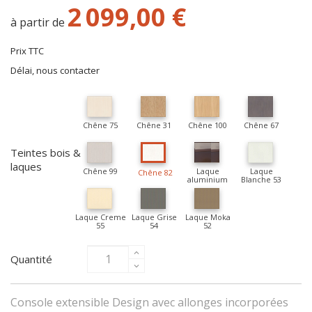
2 099,00 €
à partir de
Prix TTC
Délai, nous contacter
Chêne 75
Chêne 31
Chêne 100
Chêne 67
Teintes bois &
laques
Chêne 99
Laque
Laque
Chêne 82
aluminium
Blanche 53
Laque Creme
Laque Grise
Laque Moka
55
54
52
Quantité
Console extensible Design avec allonges incorporées