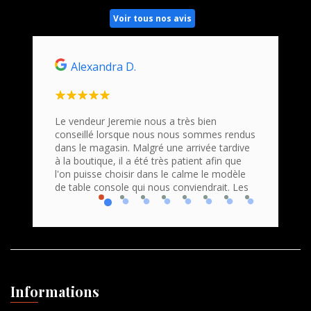
Voir tous nos avis
Alexandra D.
Ho
n
Le vendeur Jeremie nous a très bien
Nous s
conseillé lorsque nous nous sommes rendus
Command
roduits
dans le magasin. Malgré une arrivée tardive
bravo e
 Accueil
à la boutique, il a été très patient afin que
profess
que
l'on puisse choisir dans le calme le modèle
Nous r
de table console qui nous conviendrait. Les
console
Informations