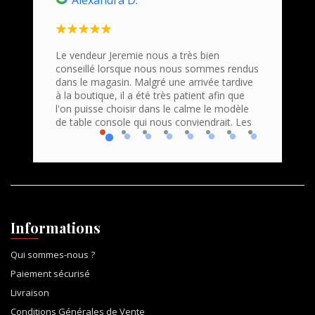
Alexandra D.
Ho
n
Le vendeur Jeremie nous a très bien
Nous s
conseillé lorsque nous nous sommes rendus
Command
roduits
dans le magasin. Malgré une arrivée tardive
bravo e
 Accueil
à la boutique, il a été très patient afin que
profess
que
l'on puisse choisir dans le calme le modèle
Nous r
de table console qui nous conviendrait. Les
console
Informations
Qui sommes-nous ?
Paiement sécurisé
Livraison
Conditions Générales de Vente