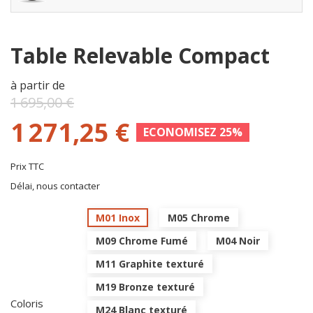
Table Relevable Compact
à partir de
1 695,00 €
1 271,25 €
ECONOMISEZ 25%
Prix TTC
Délai, nous contacter
M01 Inox
M05 Chrome
M09 Chrome Fumé
M04 Noir
M11 Graphite texturé
M19 Bronze texturé
Coloris
M24 Blanc texturé