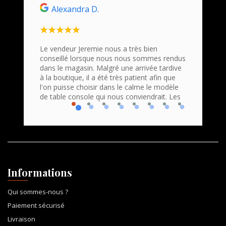
Alexandra D.
Ho
n
Le vendeur Jeremie nous a très bien
Nous s
conseillé lorsque nous nous sommes rendus
Command
roduits
dans le magasin. Malgré une arrivée tardive
bravo e
 Accueil
à la boutique, il a été très patient afin que
profess
que
l'on puisse choisir dans le calme le modèle
Nous r
de table console qui nous conviendrait. Les
console
Informations
Qui sommes-nous ?
Paiement sécurisé
Livraison