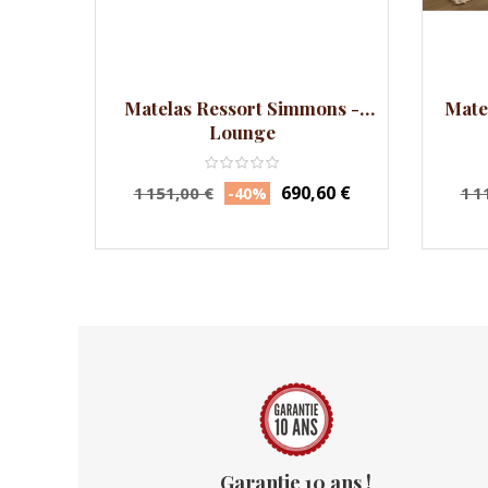
Matelas Ressort Simmons -
Mate
Lounge
Prix
Prix
Pri
690,60 €
1 151,00 €
1 1
-40%
habituel
hab
Garantie 10 ans !