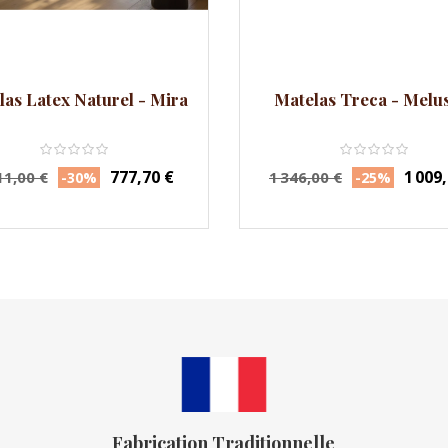
las Latex Naturel - Mira
Matelas Treca - Melu
x
Prix
Prix
Prix
777,70 €
1 009
11,00 €
1 346,00 €
-30%
-25%
ituel
habituel
Fabrication Traditionnelle