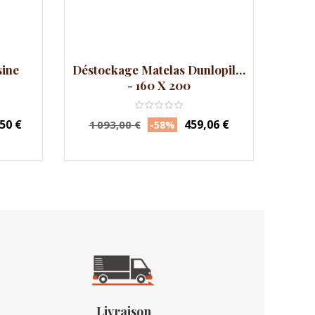
sine
Déstockage Matelas Dunlopillo
Désto
- 160 X 200
Prix
Prix
Pr
,50 €
459,06 €
1 093,00 €
91
-58%
habituel
ha
Livraison