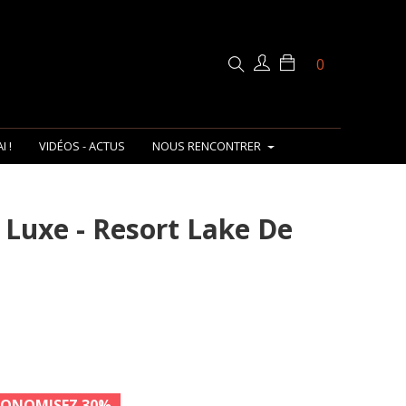
0
I !
VIDÉOS - ACTUS
NOUS RENCONTRER
 Luxe - Resort Lake De
CONOMISEZ 30%