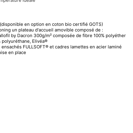
mpérature idéale
(disponible en option en coton bio certifié GOTS)
oning un plateau d'accueil amovible composé de :
llofil by Dacron 300g/m² composée de fibre 100% polyéther
 polyuréthane, Elivéa®
 ensachés FULLSOFT® et cadres lamettes en acier laminé
mise en place