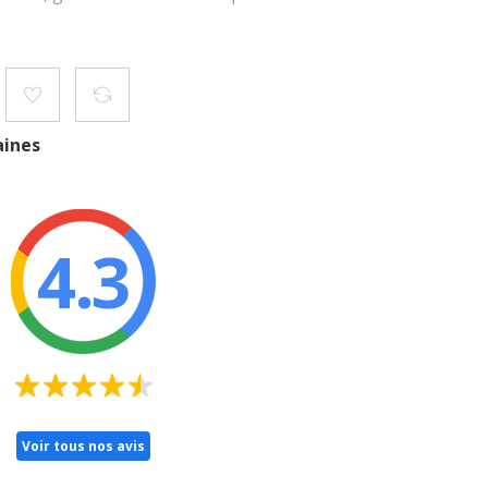
aines
4.3
Voir tous nos avis