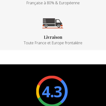
Française à 80% & Européenne
Livraison
Toute France et Europe frontalière
4.3