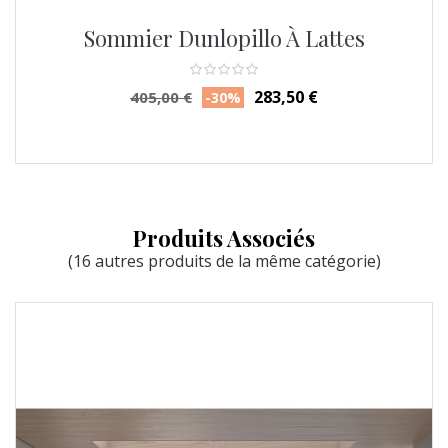
Sommier Dunlopillo À Lattes
Prix
Prix
283,50 €
405,00 €
-30%
habituel
Produits Associés
(16 autres produits de la même catégorie)