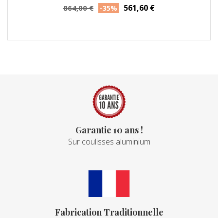
Prix
Prix
561,60 €
864,00 €
-35%
habituel
Garantie 10 ans !
Sur coulisses aluminium
Fabrication Traditionnelle