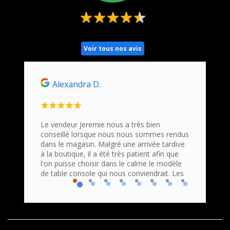
Voir tous nos avis
Alexandra D.
Ho
n
Le vendeur Jeremie nous a très bien
Nous s
conseillé lorsque nous nous sommes rendus
Command
roduits
dans le magasin. Malgré une arrivée tardive
bravo e
 Accueil
à la boutique, il a été très patient afin que
profess
que
l'on puisse choisir dans le calme le modèle
Nous r
de table console qui nous conviendrait. Les
console